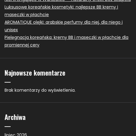
Luksusowe koreańskie kosmetyki: najlepsze BB kremy i
maseczki w płachcie
AROMATIQUE olejki: arabskie perfumy dla niej, dla niego i
unisex
Pielęgnacja koreańska: kremy BB i maseczki w płachcie dla
promiennej cery
Najnowsze komentarze
Brak komentarzy do wyświetlenia.
Archiwa
lipiec 2026