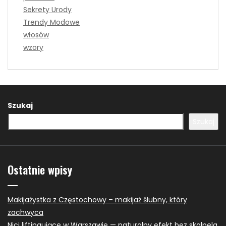
Sekrety Urody
Trendy Modowe
włosów
wzory
Szukaj
Szukaj
Ostatnie wpisy
Makijażystka z Częstochowy – makijaż ślubny, który
zachwyca
Nici liftingujące w Warszawie — naturalny efekt bez skalpela