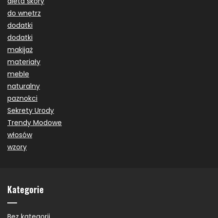
dieta skóry
do wnętrz
dodatki
dodatki
makijaż
materiały
meble
naturalny
paznokci
Sekrety Urody
Trendy Modowe
włosów
wzory
Kategorie
Bez kategorii