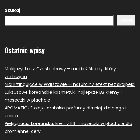
Szukaj
Szukaj
Ostatnie wpisy
Makijażystka z Częstochowy – makijaż ślubny, który
zachwyca
Nici liftingujące w Warszawie — naturalny efekt bez skalpela
Luksusowe koreańskie kosmetyki: najlepsze BB kremy i
maseczki w płachcie
AROMATIQUE olejki: arabskie perfumy dla niej, dla niego i
unisex
Pielęgnacja koreańska: kremy BB i maseczki w płachcie dla
promiennej cery