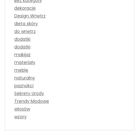
Bez kategorii
dekoracje
Design Wnętrz
dieta skóry
do wnętrz
dodatki
dodatki
makijaż
materiały
meble
naturalny
paznokci
Sekrety Urody
Trendy Modowe
włosów
wzory