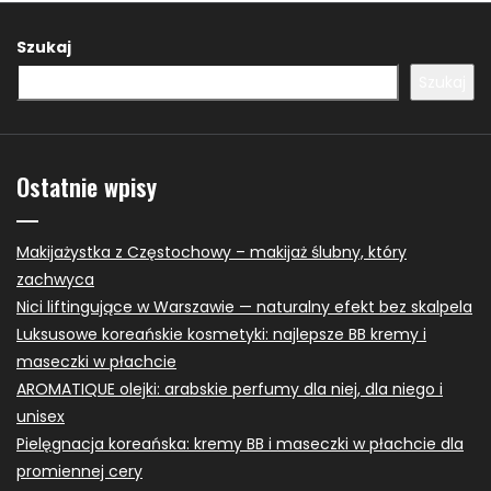
Szukaj
Szukaj
Ostatnie wpisy
Makijażystka z Częstochowy – makijaż ślubny, który
zachwyca
Nici liftingujące w Warszawie — naturalny efekt bez skalpela
Luksusowe koreańskie kosmetyki: najlepsze BB kremy i
maseczki w płachcie
AROMATIQUE olejki: arabskie perfumy dla niej, dla niego i
unisex
Pielęgnacja koreańska: kremy BB i maseczki w płachcie dla
promiennej cery