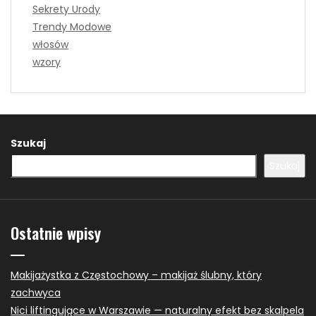
Sekrety Urody
Trendy Modowe
włosów
wzory
Szukaj
Szukaj
Ostatnie wpisy
Makijażystka z Częstochowy – makijaż ślubny, który
zachwyca
Nici liftingujące w Warszawie — naturalny efekt bez skalpela