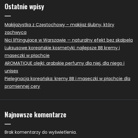
Ostatnie wpisy
Makijażystka z Częstochowy – makijaż ślubny, który
zachwyca
Nici liftingujące w Warszawie — naturalny efekt bez skalpela
Luksusowe koreańskie kosmetyki: najlepsze BB kremy i
maseczki w płachcie
AROMATIQUE olejki: arabskie perfumy dla niej, dla niego i
unisex
Pielęgnacja koreańska: kremy BB i maseczki w płachcie dla
promiennej cery
Najnowsze komentarze
Brak komentarzy do wyświetlenia.