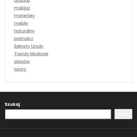
dodatki
makijaż
materiały
meble
naturalny
paznokci
Sekrety Urody
Trendy Modowe
włosów
wzory
Szukaj
Szukaj