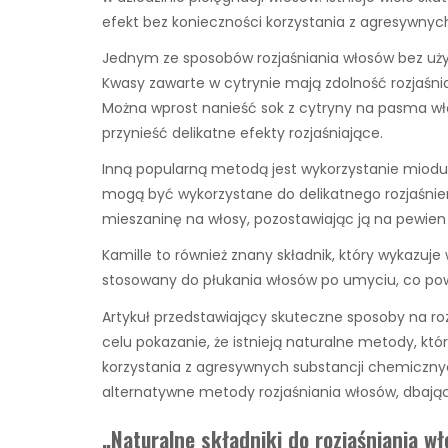
efekt bez konieczności korzystania z agresywnyc
Jednym ze sposobów rozjaśniania włosów bez użyc
Kwasy zawarte w cytrynie mają zdolność rozjaśni
Można wprost nanieść sok z cytryny na pasma wł
przynieść delikatne efekty rozjaśniające.
Inną popularną metodą jest wykorzystanie miodu.
mogą być wykorzystane do delikatnego rozjaśnien
mieszaninę na włosy, pozostawiając ją na pewien 
Kamille to również znany składnik, który wykazuj
stosowany do płukania włosów po umyciu, co pow
Artykuł przedstawiający skuteczne sposoby na r
celu pokazanie, że istnieją naturalne metody, kt
korzystania z agresywnych substancji chemiczn
alternatywne metody rozjaśniania włosów, dbając 
„Naturalne składniki do rozjaśniania w