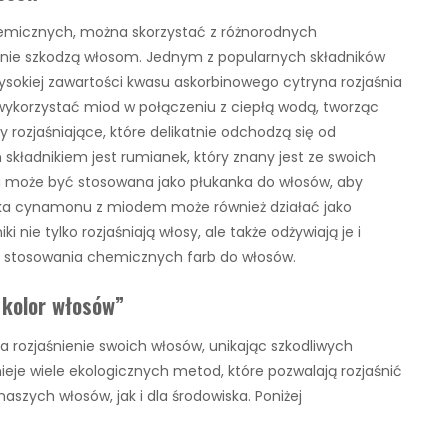
chemicznych, można skorzystać z różnorodnych
e i nie szkodzą włosom. Jednym z popularnych składników
 wysokiej zawartości kwasu askorbinowego cytryna rozjaśnia
 wykorzystać miod w połączeniu z ciepłą wodą, tworząc
rozjaśniające, które delikatnie odchodzą się od
składnikiem jest rumianek, który znany jest ze swoich
a może być stosowana jako płukanka do włosów, aby
nka cynamonu z miodem może również działać jako
i nie tylko rozjaśniają włosy, ale także odżywiają je i
ć stosowania chemicznych farb do włosów.
 kolor włosów”
 rozjaśnienie swoich włosów, unikając szkodliwych
eje wiele ekologicznych metod, które pozwalają rozjaśnić
szych włosów, jak i dla środowiska. Poniżej