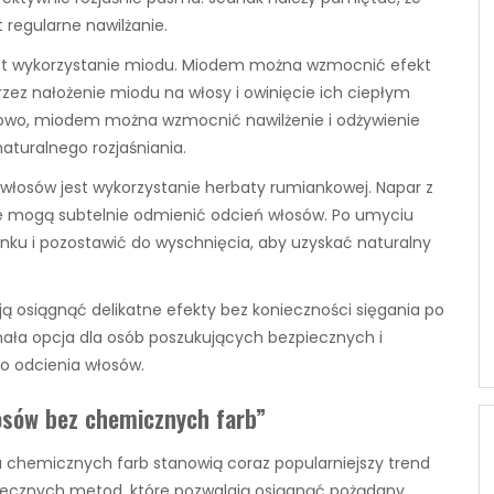
 regularne nawilżanie.
est wykorzystanie miodu. Miodem można wzmocnić efekt
rzez nałożenie miodu na włosy i owinięcie ich ciepłym
tkowo, miodem można wzmocnić nawilżenie i odżywienie
aturalnego rozjaśniania.
włosów jest wykorzystanie herbaty rumiankowej. Napar z
re mogą subtelnie odmienić odcień włosów. Po umyciu
nku i pozostawić do wyschnięcia, aby uzyskać naturalny
ą osiągnąć delikatne efekty bez konieczności sięgania po
ała opcja dla osób poszukujących bezpiecznych i
o odcienia włosów.
osów bez chemicznych farb”
a chemicznych farb stanowią coraz popularniejszy trend
skutecznych metod, które pozwalają osiągnąć pożądany