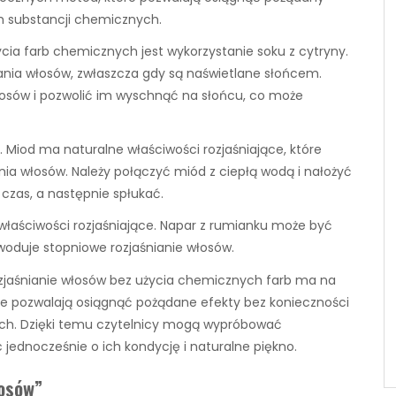
h substancji chemicznych.
ia farb chemicznych jest wykorzystanie soku z cytryny.
ania włosów, zwłaszcza gdy są naświetlane słońcem.
osów i pozwolić im wyschnąć na słońcu, co może
 Miod ma naturalne właściwości rozjaśniające, które
ia włosów. Należy połączyć miód z ciepłą wodą i nałożyć
czas, a następnie spłukać.
e właściwości rozjaśniające. Napar z rumianku może być
oduje stopniowe rozjaśnianie włosów.
ozjaśnianie włosów bez użycia chemicznych farb ma na
óre pozwalają osiągnąć pożądane efekty bez konieczności
ych. Dzięki temu czytelnicy mogą wypróbować
jednocześnie o ich kondycję i naturalne piękno.
łosów”