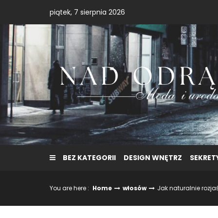
Skip
piątek, 7 sierpnia 2026
to
content
BEZ KATEGORII
DESIGN WNĘTRZ
SEKRET
You are here :
Home
włosów
Jak naturalnie rozj