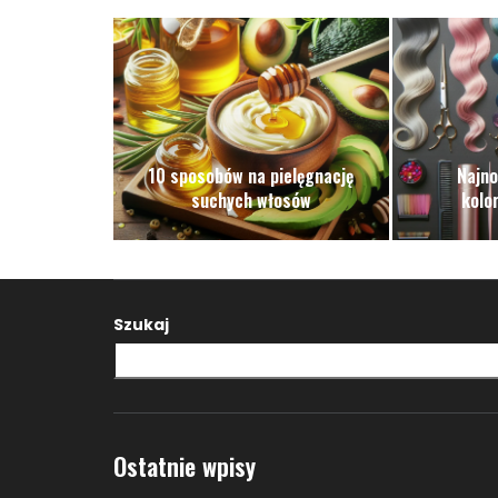
10 sposobów na pielęgnację
Najno
suchych włosów
kolo
Szukaj
Ostatnie wpisy