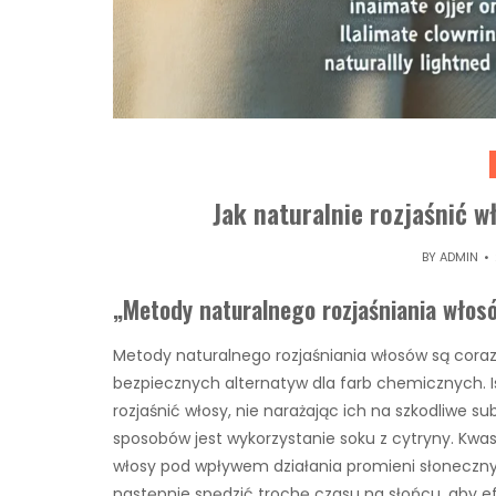
Jak naturalnie rozjaśnić w
BY
ADMIN
„Metody naturalnego rozjaśniania włos
Metody naturalnego rozjaśniania włosów są cora
bezpiecznych alternatyw dla farb chemicznych. Is
rozjaśnić włosy, nie narażając ich na szkodliwe 
sposobów jest wykorzystanie soku z cytryny. Kwas
włosy pod wpływem działania promieni słonecznyc
następnie spędzić trochę czasu na słońcu, aby e