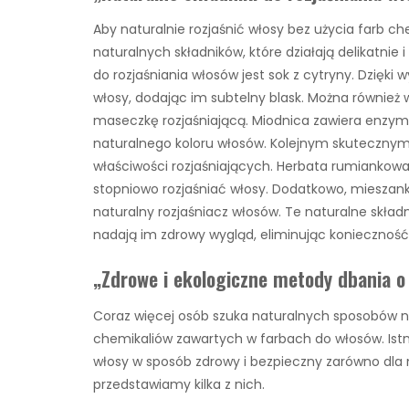
Aby naturalnie rozjaśnić włosy bez użycia farb 
naturalnych składników, które działają delikatni
do rozjaśniania włosów jest sok z cytryny. Dzięki
włosy, dodając im subtelny blask. Można również
maseczkę rozjaśniającą. Miodnica zawiera enzymy 
naturalnego koloru włosów. Kolejnym skutecznym 
właściwości rozjaśniających. Herbata rumiankow
stopniowo rozjaśniać włosy. Dodatkowo, miesza
naturalny rozjaśniacz włosów. Te naturalne składnik
nadają im zdrowy wygląd, eliminując koniecznoś
„Zdrowe i ekologiczne metody dbania o
Coraz więcej osób szuka naturalnych sposobów na
chemikaliów zawartych w farbach do włosów. Istni
włosy w sposób zdrowy i bezpieczny zarówno dla na
przedstawiamy kilka z nich.