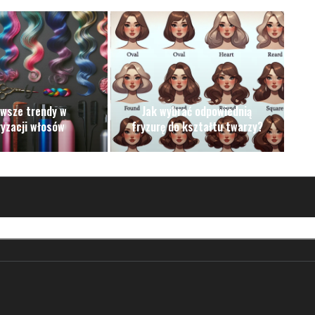
wsze trendy w
Jak wybrać odpowiednią
ryzacji włosów
fryzurę do kształtu twarzy?