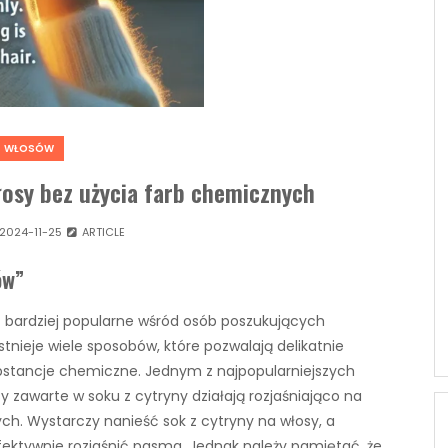
WŁOSÓW
łosy bez użycia farb chemicznych
2024-11-25
ARTICLE
ów”
z bardziej popularne wśród osób poszukujących
tnieje wiele sposobów, które pozwalają delikatnie
substancje chemiczne. Jednym z najpopularniejszych
y zawarte w soku z cytryny działają rozjaśniająco na
h. Wystarczy nanieść sok z cytryny na włosy, a
fektywnie rozjaśnić pasma. Jednak należy pamiętać, że