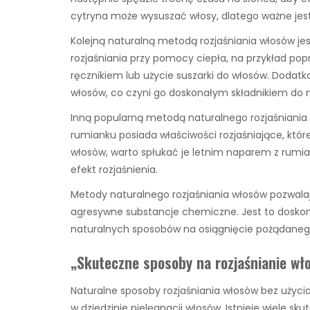
cytryna może wysuszać włosy, dlatego ważne jest
Kolejną naturalną metodą rozjaśniania włosów j
rozjaśniania przy pomocy ciepła, na przykład pop
ręcznikiem lub użycie suszarki do włosów. Doda
włosów, co czyni go doskonałym składnikiem do n
Inną popularną metodą naturalnego rozjaśniania 
rumianku posiada właściwości rozjaśniające, któ
włosów, warto spłukać je letnim naparem z rumia
efekt rozjaśnienia.
Metody naturalnego rozjaśniania włosów pozwalaj
agresywne substancje chemiczne. Jest to doskon
naturalnych sposobów na osiągnięcie pożądaneg
„Skuteczne sposoby na rozjaśnianie wł
Naturalne sposoby rozjaśniania włosów bez użyci
w dziedzinie pielęgnacji włosów. Istnieje wiele 