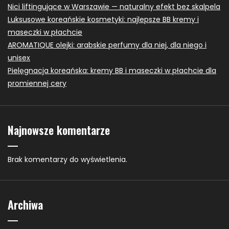
Nici liftingujące w Warszawie — naturalny efekt bez skalpela
Luksusowe koreańskie kosmetyki: najlepsze BB kremy i
maseczki w płachcie
AROMATIQUE olejki: arabskie perfumy dla niej, dla niego i
unisex
Pielęgnacja koreańska: kremy BB i maseczki w płachcie dla
promiennej cery
Najnowsze komentarze
Brak komentarzy do wyświetlenia.
Archiwa