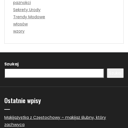
paznokci
Sekrety Urody
Trendy Modowe
włosów
wzory
Szukaj
Szukaj
Ostatnie wpisy
Makijażystka z Częstochowy – makijaż ślubny, który
zachwyca