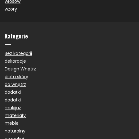
włosów
wzory
Kategorie
Bez kategorii
dekoracje
Design Wnętrz
dieta skóry
do wnętrz
dodatki
dodatki
makijaż
materiały
meble
naturalny
paznokci