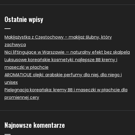
Ostatnie wpisy
Makijażystka z Częstochowy – makijaż ślubny, który
zachwyca
Nici liftingujące w Warszawie — naturalny efekt bez skalpela
Luksusowe koreańskie kosmetyki: najlepsze BB kremy i
maseczki w płachcie
AROMATIQUE olejki: arabskie perfumy dla niej, dla niego i
unisex
Pielęgnacja koreańska: kremy BB i maseczki w płachcie dla
promiennej cery
Najnowsze komentarze