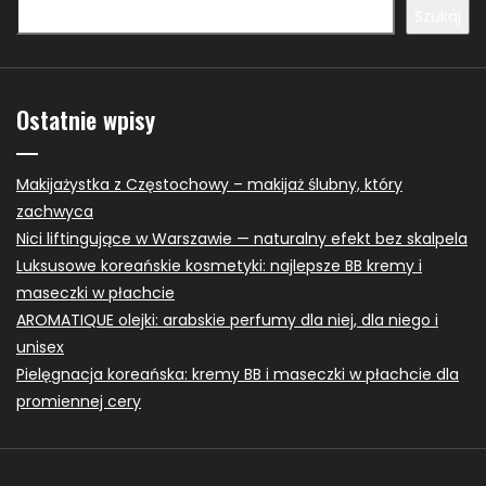
Szukaj
Ostatnie wpisy
Makijażystka z Częstochowy – makijaż ślubny, który
zachwyca
Nici liftingujące w Warszawie — naturalny efekt bez skalpela
Luksusowe koreańskie kosmetyki: najlepsze BB kremy i
maseczki w płachcie
AROMATIQUE olejki: arabskie perfumy dla niej, dla niego i
unisex
Pielęgnacja koreańska: kremy BB i maseczki w płachcie dla
promiennej cery