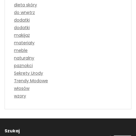
dieta skóry
do wnętrz
dodatki
dodatki
makijaż
materiały
meble
naturalny
paznokci
Sekrety Urody
Trendy Modowe
włosów
wzory
Szukaj