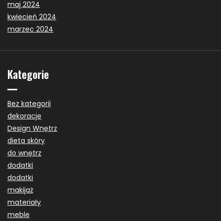
maj 2024
kwiecień 2024
marzec 2024
Kategorie
Bez kategorii
dekoracje
Design Wnętrz
dieta skóry
do wnętrz
dodatki
dodatki
makijaż
materiały
meble