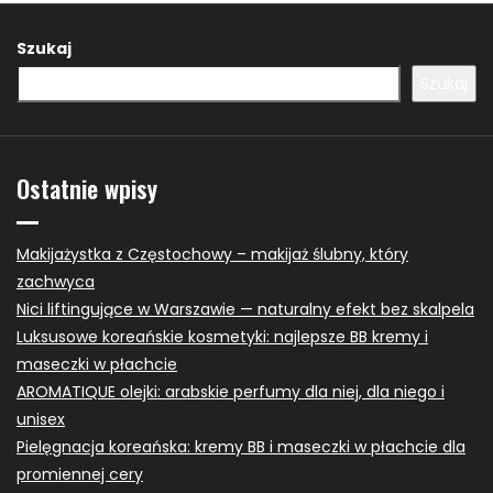
Szukaj
Szukaj
Ostatnie wpisy
Makijażystka z Częstochowy – makijaż ślubny, który
zachwyca
Nici liftingujące w Warszawie — naturalny efekt bez skalpela
Luksusowe koreańskie kosmetyki: najlepsze BB kremy i
maseczki w płachcie
AROMATIQUE olejki: arabskie perfumy dla niej, dla niego i
unisex
Pielęgnacja koreańska: kremy BB i maseczki w płachcie dla
promiennej cery