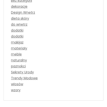
Bez kategorii
dekoracje
Design Wnętrz
dieta skóry
do wnętrz
dodatki
dodatki
makijaż
materiały
meble
naturalny
paznokci
Sekrety Urody
Trendy Modowe
włosów
wzory