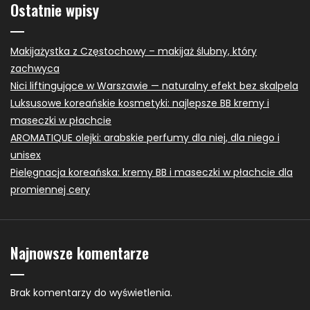
Ostatnie wpisy
Makijażystka z Częstochowy – makijaż ślubny, który
zachwyca
Nici liftingujące w Warszawie — naturalny efekt bez skalpela
Luksusowe koreańskie kosmetyki: najlepsze BB kremy i
maseczki w płachcie
AROMATIQUE olejki: arabskie perfumy dla niej, dla niego i
unisex
Pielęgnacja koreańska: kremy BB i maseczki w płachcie dla
promiennej cery
Najnowsze komentarze
Brak komentarzy do wyświetlenia.