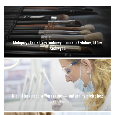
Makijażystka z Częstochowy – makijaż ślubny, który
zachwyca
Nici liftingujące w Warszawie — naturalny efekt bez
skalpela