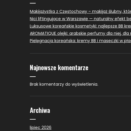
Makijażystka z Częstochowy – makijaż ślubny, kt
Nici liftingujące w Warszawie — naturalny efekt b
Luksusowe koreańskie kosmetyki: najlepsze BB kr
AROMATIQUE olejki: arabskie perfumy dla niej, dla 
Pielęgnacja koreańska: kremy BB i maseczki w pł
Najnowsze komentarze
Brak komentarzy do wyświetlenia.
Archiwa
lipiec 2026