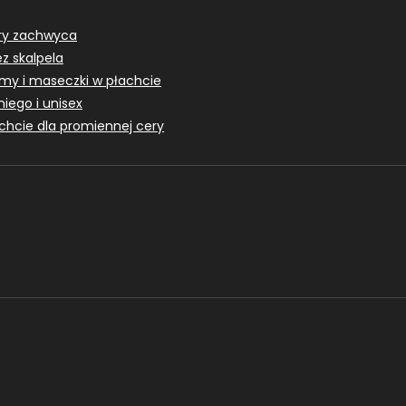
óry zachwyca
ez skalpela
emy i maseczki w płachcie
niego i unisex
achcie dla promiennej cery