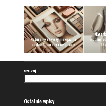
Materia
Naturalny i świeży makijaż na
modzie: o
co dzień: porady i inspiracje
tk
Szukaj
Ostatnie wpisy