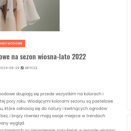
ENDY MODOWE
owe na sezon wiosna-lato 2022
2024-08-29
ARTICLE
odowe skupiają się przede wszystkim na kolorach i
ę tej pory roku. Wiodącymi kolorami sezonu są pastelowe
itu, które odnoszą się do natury i kwitnących ogrodów
u, beż, i brązy również mają swoje miejsce w trendach
wany wygląd.
h rozmiarach są niezmiennie popularne w sezonie wiosna-