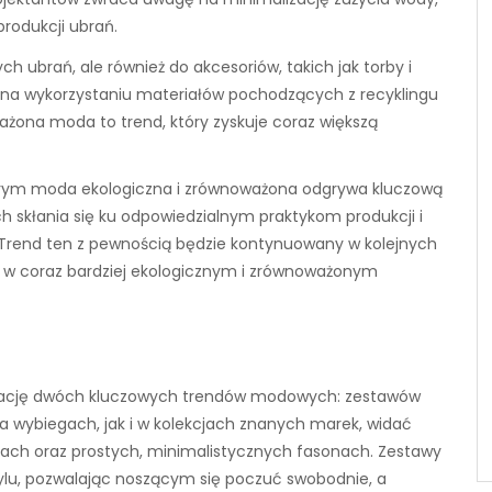
produkcji ubrań.
h ubrań, ale również do akcesoriów, takich jak torby i
się na wykorzystaniu materiałów pochodzących z recyklingu
ażona moda to trend, który zyskuje coraz większą
órym moda ekologiczna i zrównoważona odgrywa kluczową
h skłania się ku odpowiedzialnym praktykom produkcji i
. Trend ten z pewnością będzie kontynuowany w kolejnych
 w coraz bardziej ekologicznym i zrównoważonym
nację dwóch kluczowych trendów modowych: zestawów
na wybiegach, jak i w kolekcjach znanych marek, widać
ojach oraz prostych, minimalistycznych fasonach. Zestawy
tylu, pozwalając noszącym się poczuć swobodnie, a