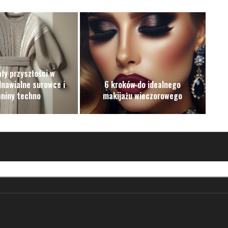
ły przyszłości w
dnawialne surowce i
6 kroków do idealnego
aniny techno
makijażu wieczorowego