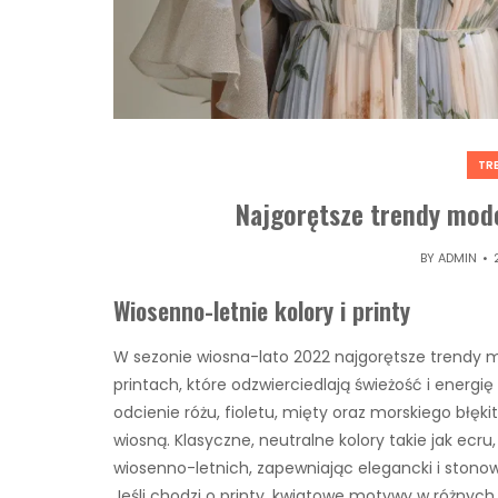
TR
Najgorętsze trendy mod
BY
ADMIN
Wiosenno-letnie kolory i printy
W sezonie wiosna-lato 2022 najgorętsze trendy m
printach, które odzwierciedlają świeżość i energi
odcienie różu, fioletu, mięty oraz morskiego błęk
wiosną. Klasyczne, neutralne kolory takie jak ecr
wiosenno-letnich, zapewniając elegancki i stono
Jeśli chodzi o printy, kwiatowe motywy w różnyc