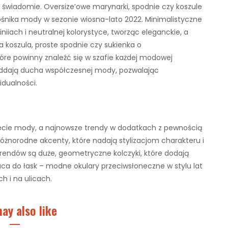
 świadomie. Oversize’owe marynarki, spodnie czy koszule
nika mody w sezonie wiosna-lato 2022. Minimalistyczne
liniiach i neutralnej kolorystyce, tworząc eleganckie, a
 koszula, proste spodnie czy sukienka o
óre powinny znaleźć się w szafie każdej modowej
 oddają ducha współczesnej mody, pozwalając
idualności.
iecie mody, a najnowsze trendy w dodatkach z pewnością
różnorodne akcenty, które nadają stylizacjom charakteru i
trendów są duże, geometryczne kolczyki, które dodają
raca do łask – modne okulary przeciwsłoneczne w stylu lat
h i na ulicach.
ay also like