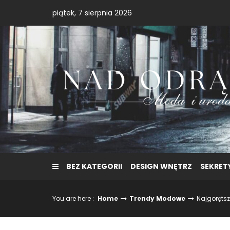
Skip
piątek, 7 sierpnia 2026
to
content
BEZ KATEGORII
DESIGN WNĘTRZ
SEKRET
You are here :
Home
Trendy Modowe
Najgoręts