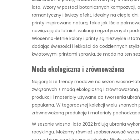
lato. Wzory w postaci botanicznych kompozycji, 
romantyczny i świeży efekt, idealny na ciepłe d
printy inspirowane naturą, takie jak liście palm
nawiązują do letnich wakacji i egzotycznych podr
Wiosenno-letnie kolory i printy są niezwykle ist
dodając świeżości i lekkości do codziennych styli
kwiatowymi printami sprawia, że moda na ten sez
Moda ekologiczna i zrównoważona
Najgorętsze trendy modowe na sezon wiosna-lato 
związanych z modą ekologiczną i zrównoważoną.
produkcji i materiały używane do tworzenia ubrań,
popularna. W tegorocznej kolekcji wielu znanyc
zrównoważoną produkcję i materiały pochodzące 
W sezonie wiosna-lato 2022 królują ubrania wykon
recyklingu. Możemy również zaobserwować wzrost
oraz odzieży produkowanej lokalnie. Większość p