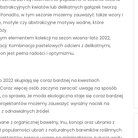
abstrakcyjnych kwiatów lub delikatnych gałązek tworzą
ni. Ponadto, w tym sezonie możemy zauważyć także wzory i
owe, motyle czy abstrakcyjne motywy wodne, które
óży.
otnym elementem kolekcji na sezon wiosna-lato 2022,
zacji. Kombinacja pastelowych odcieni z delikatnymi,
on jest pełna radości i optymizmu.
2022 skupiają się coraz bardziej na kwestiach
 Coraz więcej osób zaczyna zwracać uwagę na sposób
 co sprawia, że moda ekologiczna staje się coraz bardziej
h projektantów możemy zauważyć wyraźny nacisk na
z odnawialnych źródeł.
ane z organicznej bawełny, lnu, konopi oraz ubrania z
 popularności ubrań z naturalnych barwników roślinnych
rojektantów zwraca uwagę na minimalizację zużycia wody,