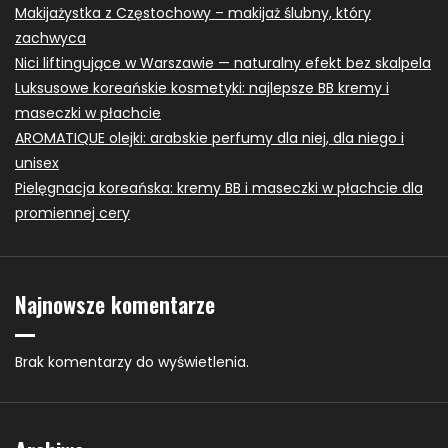
Makijażystka z Częstochowy – makijaż ślubny, który
zachwyca
Nici liftingujące w Warszawie — naturalny efekt bez skalpela
Luksusowe koreańskie kosmetyki: najlepsze BB kremy i
maseczki w płachcie
AROMATIQUE olejki: arabskie perfumy dla niej, dla niego i
unisex
Pielęgnacja koreańska: kremy BB i maseczki w płachcie dla
promiennej cery
Najnowsze komentarze
Brak komentarzy do wyświetlenia.