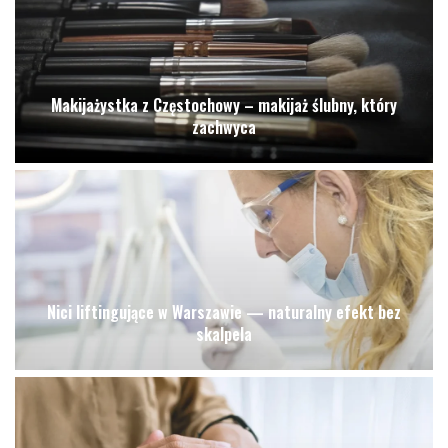
Makijażystka z Częstochowy – makijaż ślubny, który
zachwyca
Nici liftingujące w Warszawie — naturalny efekt bez
skalpela