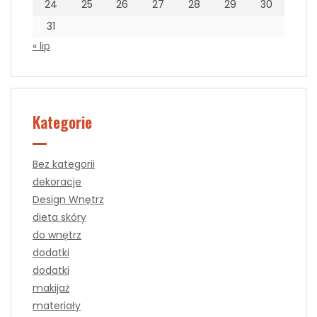
24
25
26
27
28
29
30
31
« lip
Kategorie
Bez kategorii
dekoracje
Design Wnętrz
dieta skóry
do wnętrz
dodatki
dodatki
makijaż
materiały