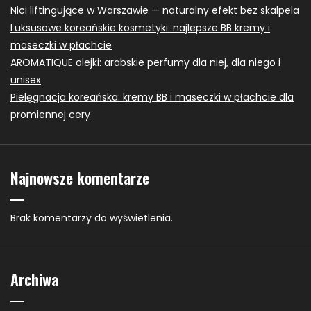
Nici liftingujące w Warszawie — naturalny efekt bez skalpela
Luksusowe koreańskie kosmetyki: najlepsze BB kremy i
maseczki w płachcie
AROMATIQUE olejki: arabskie perfumy dla niej, dla niego i
unisex
Pielęgnacja koreańska: kremy BB i maseczki w płachcie dla
promiennej cery
Najnowsze komentarze
Brak komentarzy do wyświetlenia.
Archiwa