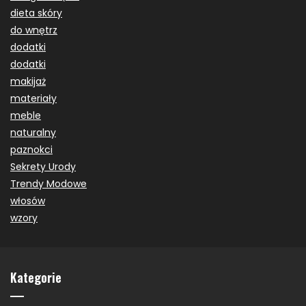
dieta skóry
do wnętrz
dodatki
dodatki
makijaż
materiały
meble
naturalny
paznokci
Sekrety Urody
Trendy Modowe
włosów
wzory
Kategorie