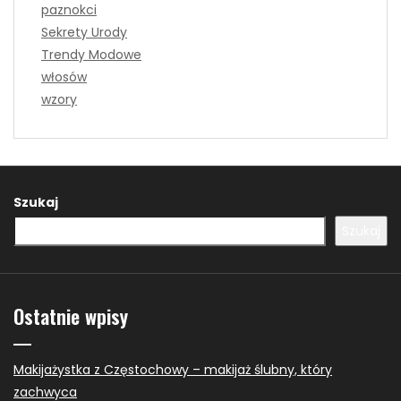
paznokci
Sekrety Urody
Trendy Modowe
włosów
wzory
Szukaj
Szukaj
Ostatnie wpisy
Makijażystka z Częstochowy – makijaż ślubny, który
zachwyca