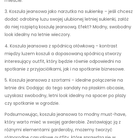
mieście.
3. Koszula jeansowa jako narzutka na sukienkę – jeśli chcesz
dodać odrobinę luzu swojej ulubionej letniej sukienki, załóż
do niej rozpiętą koszulę jeansową. Efekt? Modny, swobodny
look idealny na letnie wieczory.
4. Koszula jeansowa z spódnicą ołówkową – kontrast
między luzem koszuli a dopasowaną spódnicą stworzy
interesujący outfit, który będzie równie odpowiedni na
spotkanie z przyjaciółkami, jak i na spotkanie biznesowe.
5. Koszula jeansowa z szortami – idealne połączenie na
letnie dni. Dodając do tego sandały na płaskim obcasie,
uzyskasz swobodny, letni look idealny na spacer po plaży
czy spotkanie w ogrodzie.
Podsumowując, koszula jeansowa to modny must-have,
który warto mieć w swojej garderobie. Zestawiając ją z
różnymi elementami garderoby, możemy tworzyć
różnorodne casualowe outfity, które sprawdzą się w