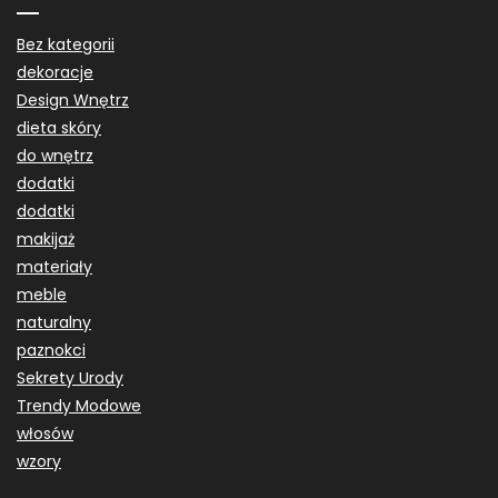
Bez kategorii
dekoracje
Design Wnętrz
dieta skóry
do wnętrz
dodatki
dodatki
makijaż
materiały
meble
naturalny
paznokci
Sekrety Urody
Trendy Modowe
włosów
wzory