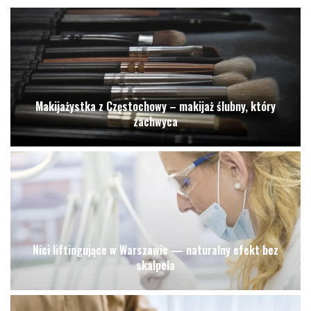
Makijażystka z Częstochowy – makijaż ślubny, który
zachwyca
Nici liftingujące w Warszawie — naturalny efekt bez
skalpela