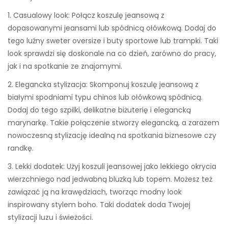
1. Casualowy look: Połącz koszulę jeansową z
dopasowanymi jeansami lub spódnicą ołówkową. Dodaj do
tego luźny sweter oversize i buty sportowe lub trampki. Taki
look sprawdzi się doskonale na co dzień, zarówno do pracy,
jak i na spotkanie ze znajomymi.
2. Elegancka stylizacja: Skomponuj koszulę jeansową z
białymi spodniami typu chinos lub ołówkową spódnicą.
Dodaj do tego szpilki, delikatne biżuterię i elegancką
marynarkę. Takie połączenie stworzy elegancką, a zarazem
nowoczesną stylizację idealną na spotkania biznesowe czy
randkę.
3. Lekki dodatek: Użyj koszuli jeansowej jako lekkiego okrycia
wierzchniego nad jedwabną bluzką lub topem. Możesz też
zawiązać ją na krawędziach, tworząc modny look
inspirowany stylem boho. Taki dodatek doda Twojej
stylizacji luzu i świeżości.