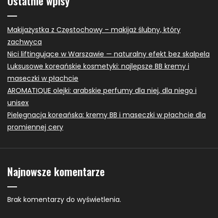
Ostatnie wpisy
Makijażystka z Częstochowy – makijaż ślubny, który
zachwyca
Nici liftingujące w Warszawie — naturalny efekt bez skalpela
Luksusowe koreańskie kosmetyki: najlepsze BB kremy i
maseczki w płachcie
AROMATIQUE olejki: arabskie perfumy dla niej, dla niego i
unisex
Pielęgnacja koreańska: kremy BB i maseczki w płachcie dla
promiennej cery
Najnowsze komentarze
Brak komentarzy do wyświetlenia.